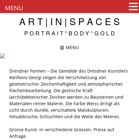
MENU
Skip
A R T | I N | S P A C E S
to
content
P O R T R A I T ° B O D Y ° G O L D
MENU
Dresdner Formen – Die Gemälde des Dresdner Künstlers
Karlheinz Georgi
zeigen die Verschmelzung von
geometrischer Zeichenhaftigkeit und atmosphärischer
Flächenbearbeitung. Die gestische Kraft
(archi)tektonischer Zeichen werden zu Bausteinen und
Materialen reiner Malerei. Die Farbe Weiss dringt als
Licht durch dunkle, verschattete Malskulpturen,
Felsabbrüche, Schluchten und die Weite des Meeres.
Grosse Kunst in verschiedene Grössen. Preise auf
Anfrage.