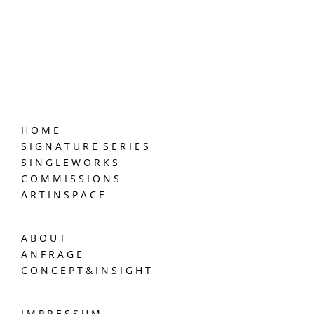
H O M E
S I G N A T U R E S E R I E S
S I N G L E W O R K S
C O M M I S S I O N S
A R T I N S P A C E
A B O U T
A N F R A G E
C O N C E P T & I N S I G H T
I M P R E S S U M