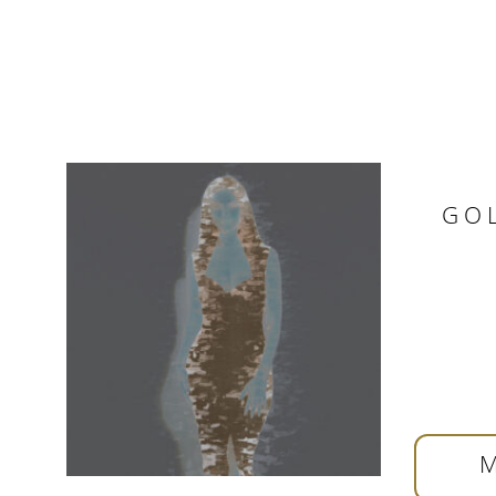
G O L
M