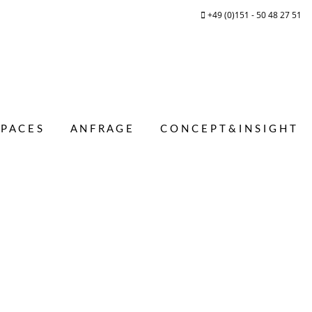
+49 (0)151 - 50 48 27 51
 P A C E S
A N F R A G E
C O N C E P T & I N S I G H T