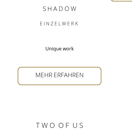
S H A D O W
E I N Z E L W E R K
Unique work
MEHR ERFAHREN
T W O O F U S