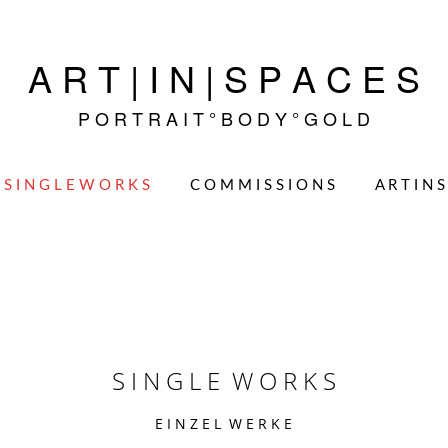
A R T | I N | S P A C E S
P O R T R A I T ° B O D Y ° G O L D
S I N G L E W O R K S
C O M M I S S I O N S
A R T I N S
S I N G L E W O R K S
E I N Z E L W E R K E