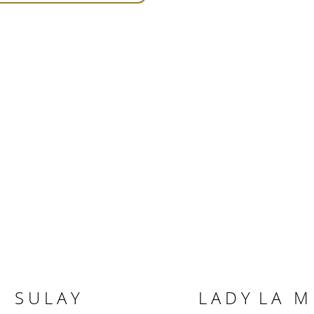
S U L A Y
L A D Y L A M 