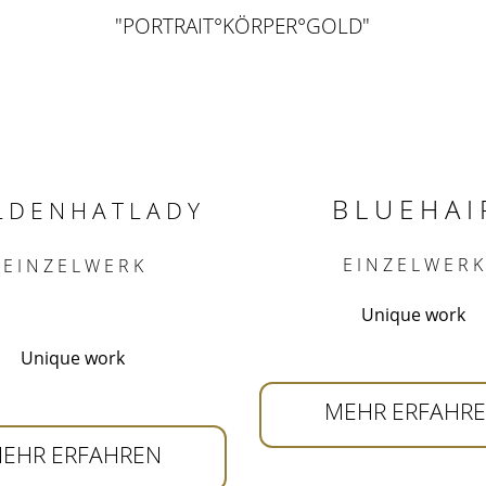
"PORTRAIT°KÖRPER°GOLD"
B L U E H A I 
 D E N H A T L A D Y
E I N Z E L W E R K
E I N Z E L W E R K
Unique work
Unique work
MEHR ERFAHR
EHR ERFAHREN