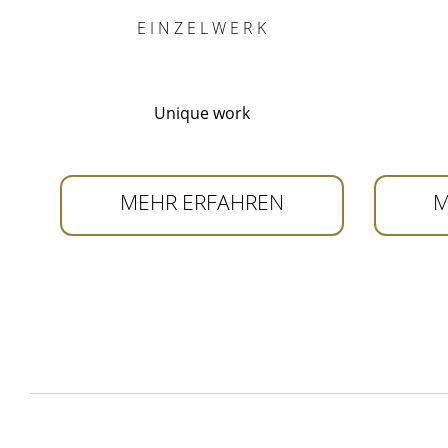
E I N Z E L W E R K
Unique work
MEHR ERFAHREN
M