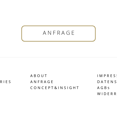
A N F R A G E
A B O U T
I M P R E S
R I E S
A N F R A G E
D A T E N S
C O N C E P T & I N S I G H T
A G B s
W I D E R R