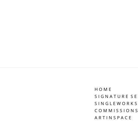
H O M E
S I G N A T U R E S E 
S I N G L E W O R K S
C O M M I S S I O N S
A R T I N S P A C E