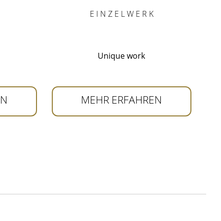
E I N Z E L W E R K
Unique work
EN
MEHR ERFAHREN