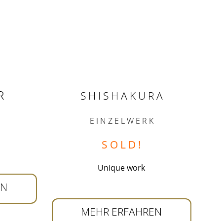
R
S H I S H A K U R A
E I N Z E L W E R K
S O L D !
Unique work
EN
MEHR ERFAHREN