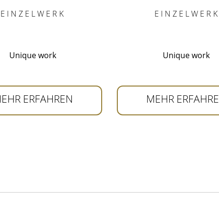
E I N Z E L W E R K
E I N Z E L W E R K
Unique work
Unique work
EHR ERFAHREN
MEHR ERFAHR