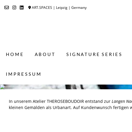
Skip
ART.SPACES | Leipzig | Germany
to
content
H O M E
A B O U T
S I G N A T U R E S E R I E S
I M P R E S S U M
In unserem Atelier THEROSEBOUDOIR entstand zur
Langen Na
kleinen Gemälden als Urbanart. Auf Kundenwunsch fertigen 