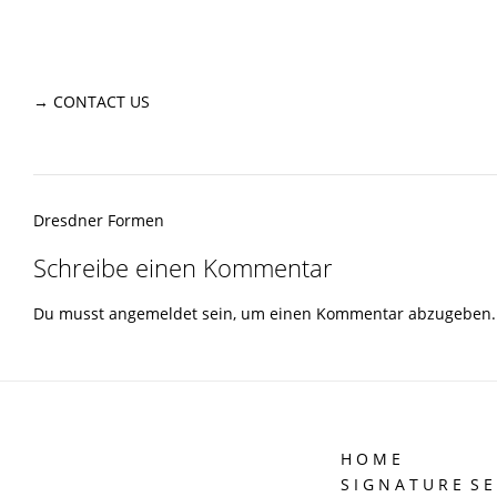
→
CONTACT US
Post
Dresdner Formen
navigation
Schreibe einen Kommentar
Du musst
angemeldet
sein, um einen Kommentar abzugeben.
H O M E
S I G N A T U R E S E 