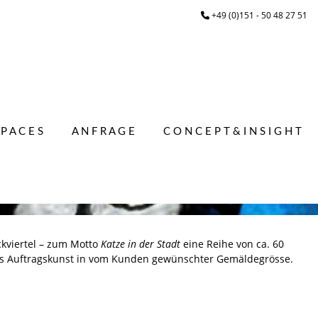
+49 (0)151 - 50 48 27 51
 P A C E S
A N F R A G E
C O N C E P T & I N S I G H T
kviertel – zum Motto
Katze in der Stadt
eine Reihe von ca. 60
ls Auftragskunst in vom Kunden gewünschter Gemäldegrösse.