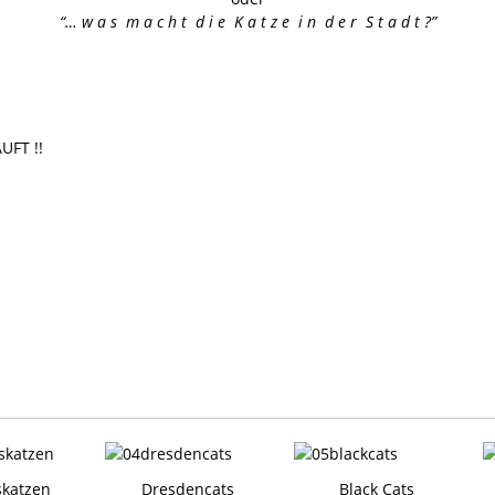
“… w a s m a c h t d i e K a t z e i n d e r S t a d t ?”
UFT !!
skatzen
Dresdencats
Black Cats