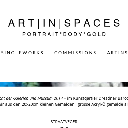
A R T | I N | S P A C E S
P O R T R A I T ° B O D Y ° G O L D
S I N G L E W O R K S
C O M M I S S I O N S
A R T I N S
cht der Galerien und Museum 2014
– im Kunstqartier Dresdner Baroc
wir aus den 20x20cm kleinen Gemälden, grosse Acryl/Ölgemälde a
STRAATVEGER
oder