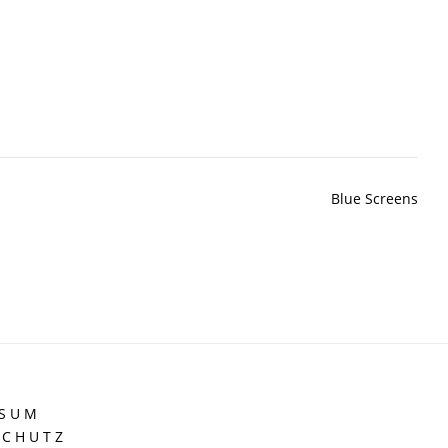
Blue Screens
 S U M
 C H U T Z