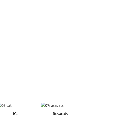
iCat
Rosacats