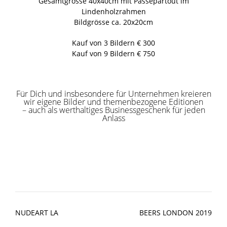
Gesamtgrösse 40x40cm mit Passepartout im
Lindenholzrahmen
Bildgrösse ca. 20x20cm
Kauf von 3 Bildern € 300
Kauf von 9 Bildern € 750
Für Dich und insbesondere für Unternehmen kreieren
wir eigene Bilder und themenbezogene Editionen
– auch als werthaltiges Businessgeschenk für jeden
Anlass
Post
NUDEART LA
BEERS LONDON 2019
navigation