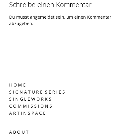
Schreibe einen Kommentar
Du musst
angemeldet
sein, um einen Kommentar
abzugeben.
H O M E
S I G N A T U R E S E R I E S
S I N G L E W O R K S
C O M M I S S I O N S
A R T I N S P A C E
A B O U T