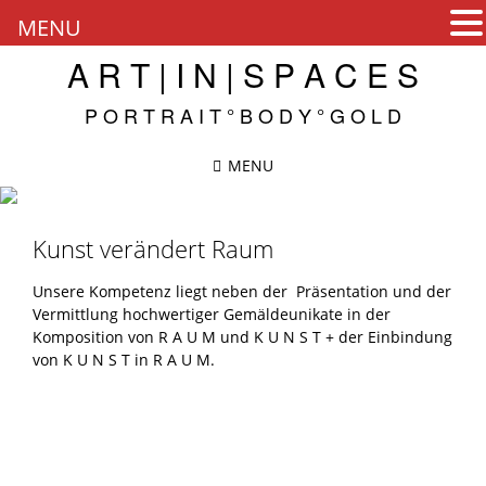
MENU
Skip
A R T | I N | S P A C E S
to
content
P O R T R A I T ° B O D Y ° G O L D
MENU
Kunst verändert Raum
Unsere Kompetenz liegt neben der Präsentation und der
Vermittlung hochwertiger Gemäldeunikate in der
Komposition von R A U M und K U N S T + der Einbindung
von K U N S T in R A U M.