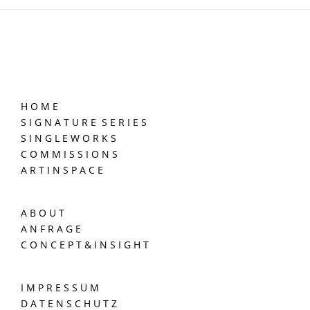
H O M E
S I G N A T U R E S E R I E S
S I N G L E W O R K S
C O M M I S S I O N S
A R T I N S P A C E
A B O U T
A N F R A G E
C O N C E P T & I N S I G H T
I M P R E S S U M
D A T E N S C H U T Z