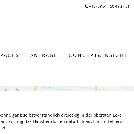
+49 (0)151 - 50 48 27 51
 P A C E S
A N F R A G E
C O N C E P T & I N S I G H T
Sonne ganz selbstverständlich dreieckig in der obersten Ecke
nz wichtig das Haustier dürfen natürlich auch nicht fehlen.
tzt.