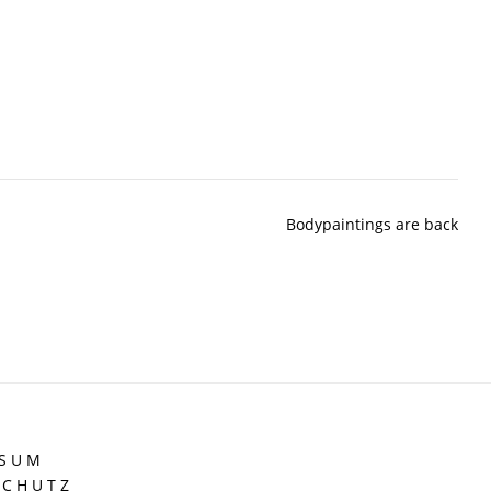
Bodypaintings are back
 S U M
 C H U T Z