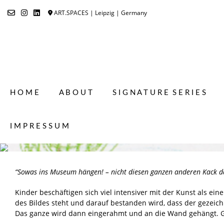
Skip
ART.SPACES | Leipzig | Germany
to
content
H O M E
A B O U T
S I G N A T U R E S E R I E S
I M P R E S S U M
“Sowas ins Museum hängen! – nicht diesen ganzen anderen Kack d
Kinder beschäftigen sich viel intensiver mit der Kunst als ei
des Bildes steht und darauf bestanden wird, dass der gezeich
Das ganze wird dann eingerahmt und an die Wand gehängt. Ge