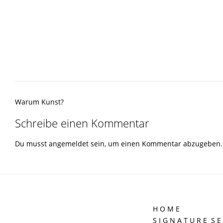
Post
Warum Kunst?
navigation
Schreibe einen Kommentar
Du musst
angemeldet
sein, um einen Kommentar abzugeben.
H O M E
S I G N A T U R E S E 