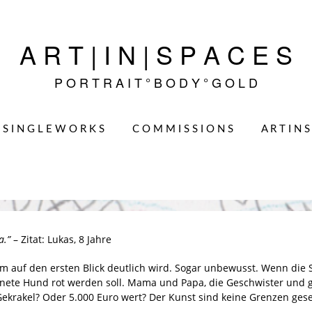
A R T | I N | S P A C E S
P O R T R A I T ° B O D Y ° G O L D
S I N G L E W O R K S
C O M M I S S I O N S
A R T I N S
a.”
– Zitat: Lukas, 8 Jahre
nem auf den ersten Blick deutlich wird. Sogar unbewusst. Wenn die 
nete Hund rot werden soll. Mama und Papa, die Geschwister und ga
krakel? Oder 5.000 Euro wert? Der Kunst sind keine Grenzen gese