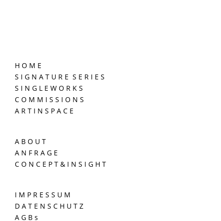
H O M E
S I G N A T U R E S E R I E S
S I N G L E W O R K S
C O M M I S S I O N S
A R T I N S P A C E
A B O U T
A N F R A G E
C O N C E P T & I N S I G H T
I M P R E S S U M
D A T E N S C H U T Z
A G B s