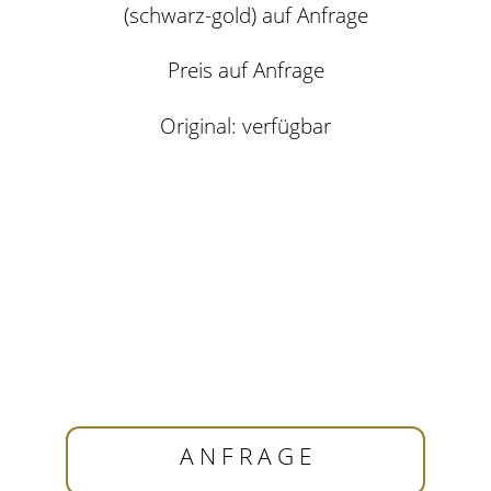
(schwarz-gold)
auf Anfrage
Preis auf
Anfrage
Original: verfügbar
A N F R A G E