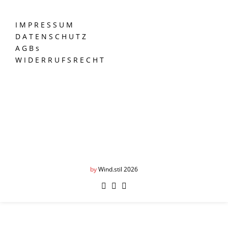
I M P R E S S U M
D A T E N S C H U T Z
A G B s
W I D E R R U F S R E C H T
by
Wind.stil 2026