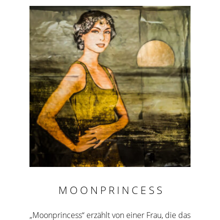
M O O N P R I N C E S S
„Moonprincess“ erzählt von einer Frau, die das