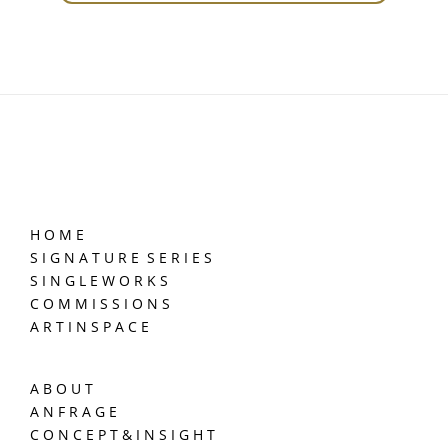
H O M E
S I G N A T U R E S E R I E S
S I N G L E W O R K S
C O M M I S S I O N S
A R T I N S P A C E
A B O U T
A N F R A G E
C O N C E P T & I N S I G H T