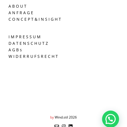
A B O U T
A N F R A G E
C O N C E P T & I N S I G H T
I M P R E S S U M
D A T E N S C H U T Z
A G B s
W I D E R R U F S R E C H T
by
Wind.stil 2026