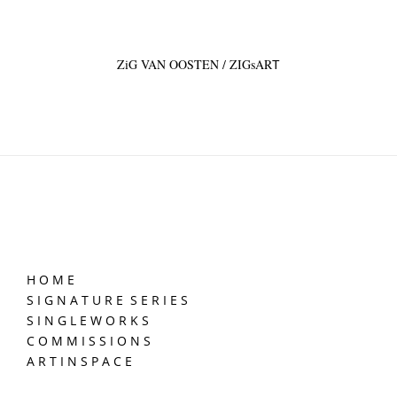
ZiG VAN OOSTEN / ZIGsAR
T
H O M E
S I G N A T U R E S E R I E S
S I N G L E W O R K S
C O M M I S S I O N S
A R T I N S P A C E